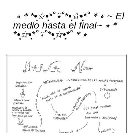
 ⭒＊*•̩̩͙✩•̩̩͙*˚⍣˚*•̩̩͙✩•̩̩͙*˚＊⭒ ~ El 
medio hasta el final~ ⭒＊
*•̩̩͙✩•̩̩͙*˚⍣˚*•̩̩͙✩•̩̩͙*˚＊⭒