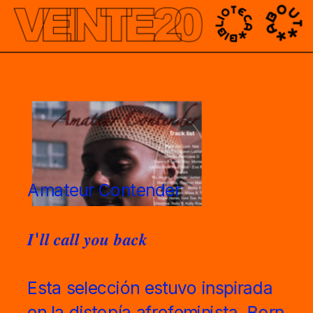
');
Amateur Contender 
𝑰'𝒍𝒍 𝒄𝒂𝒍𝒍 𝒚𝒐𝒖 𝒃𝒂𝒄𝒌
Esta selección estuvo inspirada 
en la distopía afrofeminista  Born 