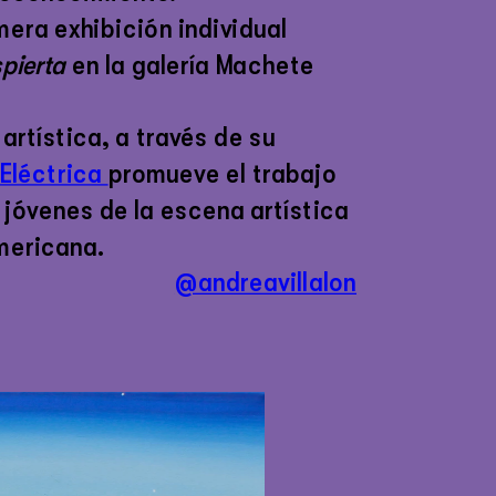
En 2020 tuvo su primera exhibición individual 
pierta 
en la galería Machete 
rtística, a través de su 
Eléctrica 
promueve el trabajo 
 jóvenes de la escena artística 
mericana.
@andreavillalon