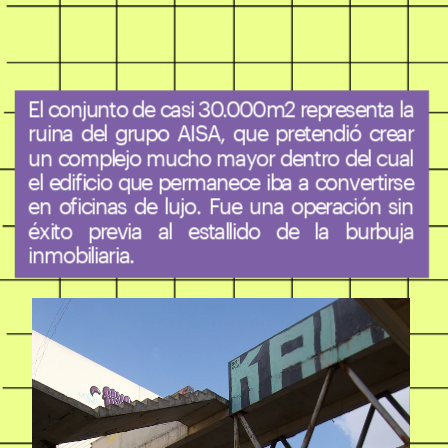
El conjunto de casi 30.000m2 representa la 
ruina del grupo AISA, que pretendió crear 
un complejo mucho mayor dentro del cual 
el edificio que permanece iba a convertirse 
en oficinas de lujo. Fue una operación sin 
éxito previa al estallido de la burbuja 
inmobiliaria.