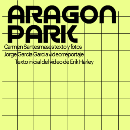
');
Carmen Santesmases texto y fotos
Jorge García García vídeorreportaje
Texto inicial del vídeo de Erik Harley