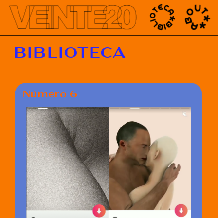
');
BIBLIOTECA
Número 6