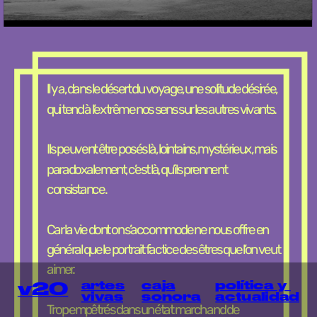
ll y a, dans le désert du voyage, une solitude désirée, 
qui tend à l’extrême nos sens sur les autres vivants.
Ils peuvent être posés là, lointains, mystérieux, mais 
paradoxalement, c’est là, qu’ils prennent 
consistance.
Car la vie dont on s’accommode ne nous offre en 
général que le portrait factice des êtres que l’on veut 
aimer.
artes
política y 
caja
v20
vivas
actualidad
sonora
Trop empêtrés dans un état marchand de 