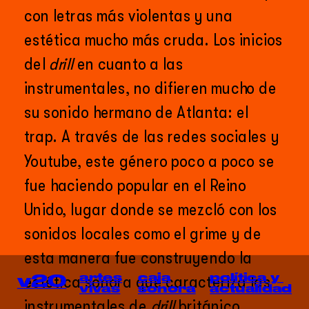
con letras más violentas y una 
estética mucho más cruda. Los inicios 
del 
drill
 en cuanto a las 
instrumentales, no difieren mucho de 
su sonido hermano de Atlanta: el 
trap. A través de las redes sociales y 
Youtube, este género poco a poco se 
fue haciendo popular en el Reino 
Unido, lugar donde se mezcló con los 
sonidos locales como el grime y de 
esta manera fue construyendo la 
política y 
artes
caja
v20
estética sonora que caracteriza las 
actualidad
vivas
sonora
instrumentales de 
drill 
británico. 