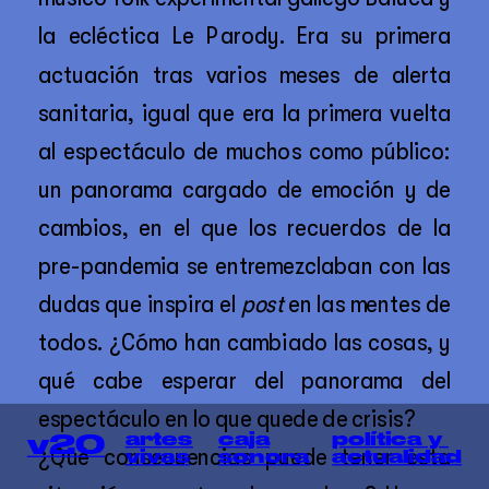
la ecléctica Le Parody. Era su primera 
actuación tras varios meses de alerta 
sanitaria, igual que era la primera vuelta 
al espectáculo de muchos como público: 
un panorama cargado de emoción y de 
cambios, en el que los recuerdos de la 
pre-pandemia se entremezclaban con las 
dudas que inspira el 
post
 en las mentes de 
todos. ¿Cómo han cambiado las cosas, y 
qué cabe esperar del panorama del 
espectáculo en lo que quede de crisis? 
política y 
artes
caja
v20
¿Qué consecuencias puede tener esta 
actualidad
vivas
sonora