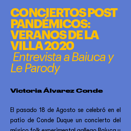
');
CONCIERTOS POST 
PANDÉMICOS: 
VERANOS DE LA 
VILLA 2020
 Entrevista a Baiuca y 
Le Parody
Victoria Álvarez Conde 
El pasado 18 de Agosto se celebró en el 
patio de Conde Duque un concierto del 
músico folk experimental gallego Baiuca y 