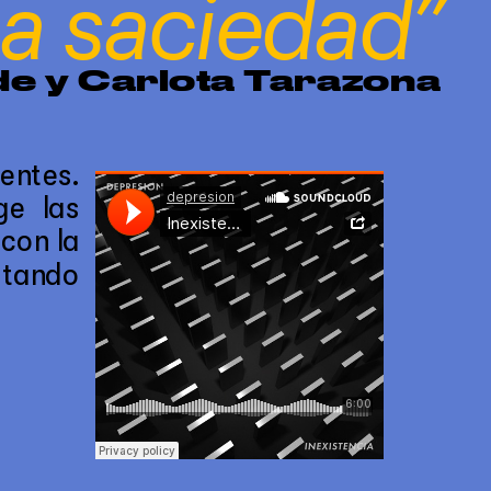
la saciedad”
de y Carlota Tarazona
ntes. 
e las 
con la 
itando 