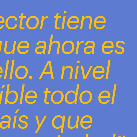
ector tiene 
ue ahora es 
o. A nivel 
ble todo el 
ís y que 