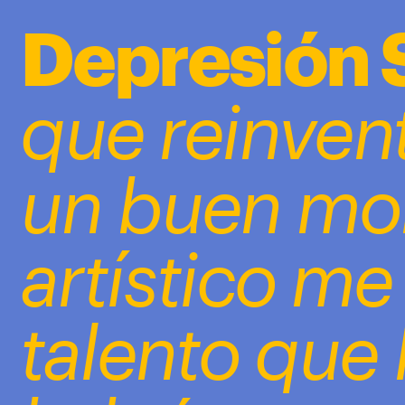
');
Depresión 
que reinvent
un buen mome
artístico me
talento que 