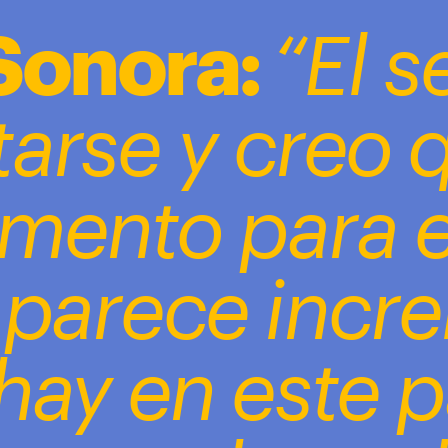
Sonora: 
“El s
arse y creo q
nto para ell
 parece increí
hay en este pa