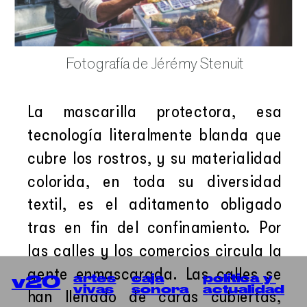
Fotografía de Jérémy Stenuit
La mascarilla protectora, esa 
tecnología literalmente blanda que 
cubre los rostros, y su materialidad 
colorida, en toda su diversidad 
textil, es el aditamento obligado 
tras en fin del confinamiento. Por 
las calles y los comercios circula la 
gente enmascarada. Las calles se 
política y 
artes
caja
v20
actualidad
vivas
sonora
han llenado de caras cubiertas, 