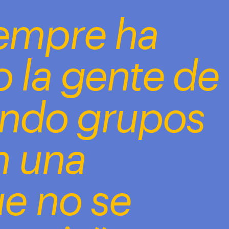
empre ha 
 la gente de 
VV): “E
l Mañana 
ndo grupos 
ma que podría 
 mi muerte” 
 una 
e no se 