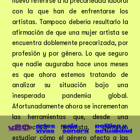
nuevo referirse a la precariedad laboral 
con la que han de enfrentarse los 
artistas. Tampoco debería resultarlo la 
afirmación de que una mujer artista se 
encuentra doblemente precarizada, por 
profesión y por género. Lo que seguro 
que nadie auguraba hace unos meses 
es que ahora estemos tratando de 
analizar su situación bajo una 
inesperada pandemia global. 
Afortunadamente ahora se incrementan 
las herramientas que, desde una 
artes
política y 
caja
v20
perspectiva feminista, permiten 
vivas
actualidad
sonora
estudiar cómo el género afecta a las 