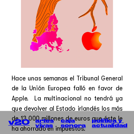
Hace unas semanas el Tribunal General 
de la Unión Europea falló en favor de 
Apple.  La multinacional no tendrá ya 
que devolver al Estado irlandés los más 
de 13.000 millones de euros que éste le 
política y 
artes
caja
v20
actualidad
vivas
sonora
ha ahorrado en impuestos. 