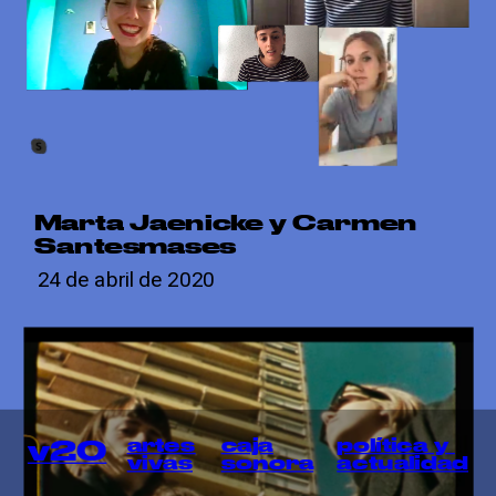
Marta Jaenicke y Carmen 
Santesmases
24 de abril de 2020
artes
política y 
caja
v20
vivas
actualidad
sonora