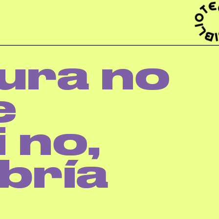
ura no 
 
 no, 
bría 