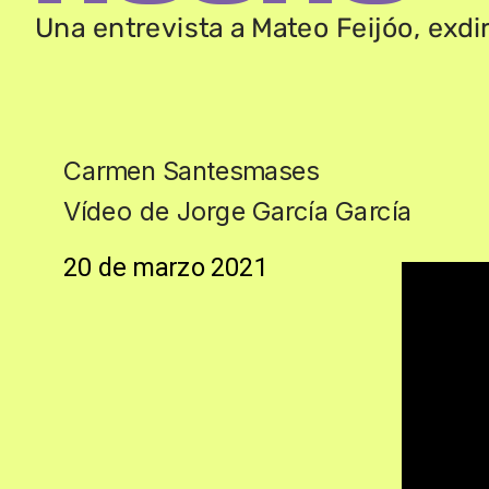
U
na entrevista a
 M
ateo
 F
eijóo, exdi
Carmen Santesmases
Vídeo de Jorge García García
20 de marzo 2021