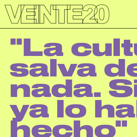
');
"La cult
salva de
nada. Si
ya lo ha
hecho"