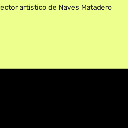
rector artistico de
 N
aves
 M
atadero