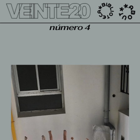
');
número 4