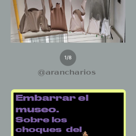
1
/
8
@arancharios
Embarrar el 
museo. 
Sobre los 
choques  del 