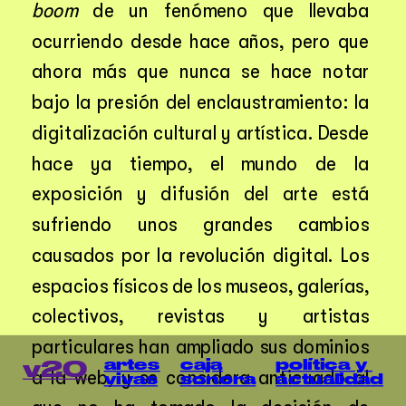
boom
 de un fenómeno que llevaba 
ocurriendo desde hace años, pero que 
ahora más que nunca se hace notar 
bajo la presión del enclaustramiento: la 
digitalización cultural y artística. Desde 
hace ya tiempo, el mundo de la 
exposición y difusión del arte está 
sufriendo unos grandes cambios 
causados por la revolución digital. Los 
espacios físicos de los museos, galerías, 
colectivos, revistas y artistas 
particulares han ampliado sus dominios 
artes
caja
política y 
v20
a la web, y se considera anticuado al 
vivas
sonora
actualidad