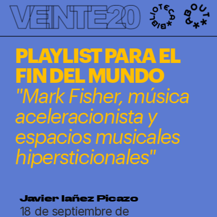
');
PLAYLIST PARA EL 
FIN DEL MUNDO 
"Mark Fisher, música 
aceleracionista y 
espacios musicales 
hipersticionales"
Javier Iañez Picazo
18 de septiembre de 