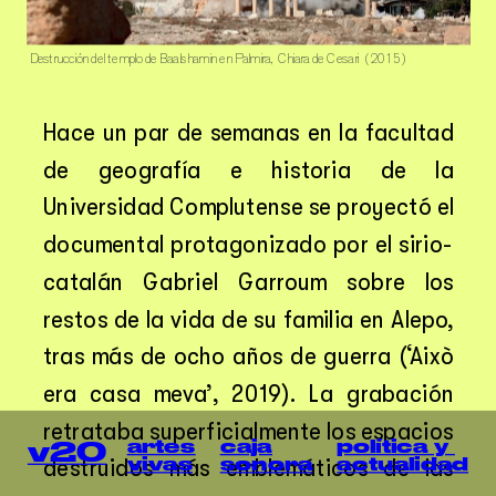
Destrucción del templo de Baalshamin en Palmira,  Chiara de Cesari  (2015)
Hace un par de semanas en la facultad 
de geografía e historia de la 
Universidad Complutense se proyectó el 
documental protagonizado por el sirio-
catalán Gabriel Garroum sobre los 
restos de la vida de su familia en Alepo, 
tras más de ocho años de guerra (‘Això 
era casa meva’, 2019). La grabación 
retrataba superficialmente los espacios 
artes
caja
política y 
v20
vivas
sonora
actualidad
destruidos más emblemáticos de las 