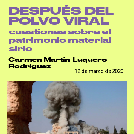
');
DESPUÉS DEL 
POLVO VIRAL
cuestiones sobre el 
patrimonio material 
sirio
Carmen Martín-Luquero 
Rodríguez
12 de marzo de 2020