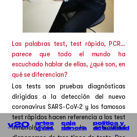
Las palabras test, test rápido, PCR… 
parece que todo el mundo ha 
escuchado hablar de ellas, ¿qué son, en 
qué se diferencian?
Los tests son pruebas diagnósticas 
dirigidas a la detección del nuevo 
coronavirus SARS-CoV-2 y los famosos 
test rápidos hacen referencia a los test 
política y 
artes
caja
v20
inmunológicos. En la actualidad 
actualidad
vivas
sonora