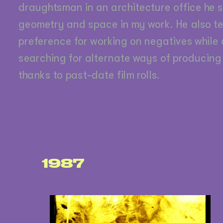
draughtsman in an architecture office he s
geometry and space in my work. He also te
preference for working on negatives while c
searching for alternate ways of producing d
thanks to past-date film rolls.
1987