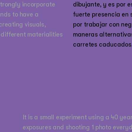
trongly incorporate 
dibujante, y es por e
nds to have a 
fuerte presencia en 
reating visuals, 
por trabajar con neg
ifferent materialities 
maneras alternativas
carretes caducados.
It is a small experiment using a 40 year o
exposures and shooting 1 photo everyd