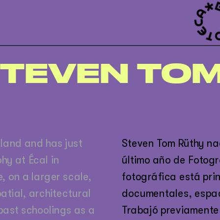
TEVEN TO
land and has just 
Steven Tom Rüthy nac
hy at Écal in 
último año de Fotogr
 on a larger scale, 
fotográfica está pri
ial, architectural 
documentales, espaci
past schoolings as a 
Trabajó previamente 