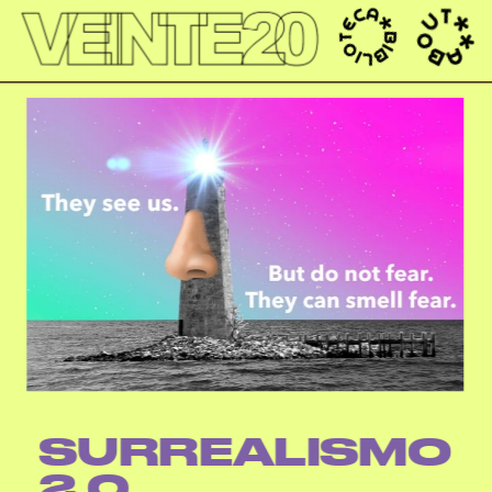
');
SURREALISMO 
2.0