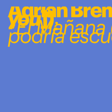
');
Adrian Brem
: 
you
])
“
El Mañana (
podría escu