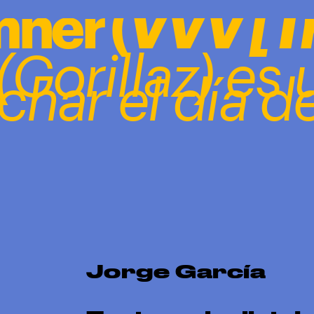
ner (
VVV [Tr
Gorillaz) es 
char el día d
Jorge García