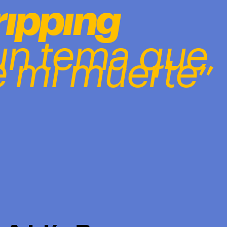
ipping 
un tema que 
”
e mi muerte